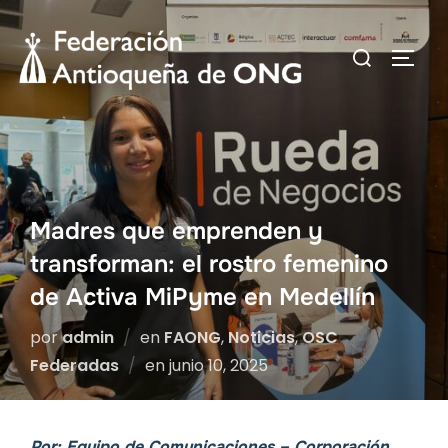
Saltar
al
Buscar:
ALTER
contenido
Madres que emprenden y
transforman: el rostro femenino
de Activa MiPyme en Medellín
por
admin
en
FAONG
,
Noticias
,
OSC
Publicado
Federadas
en
junio 10, 2025
el
Por:
Equipo de Comunicaciones
–
Corporación