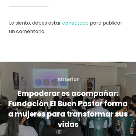
Lo siento, debes estar
conectado
para publicar
un comentario.
Navegación
de
Anterior
Anterior
entradas
Empoderar es acompañar:
Fundación El Buen Pastor forma
a mujeres para transformar sus
vidas