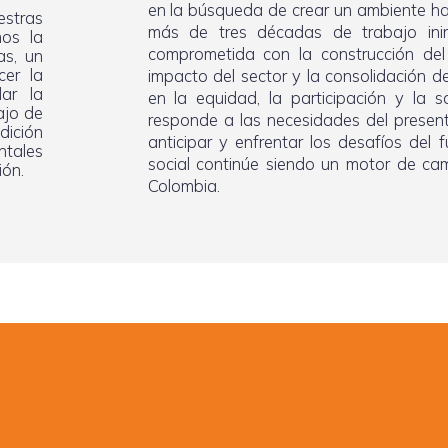
en la búsqueda de crear un ambiente habi
stras
más de tres décadas de trabajo inin
mos la
comprometida con la construcción del te
as, un
cer la
impacto del sector y la consolidación 
dar la
en la equidad, la participación y la 
ajo de
responde a las necesidades del presen
dición
anticipar y enfrentar los desafíos del 
ntales
social continúe siendo un motor de ca
ión.
Colombia.