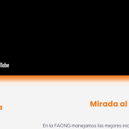
Mirada al
a
En la FAONG manejamos las mejores inici