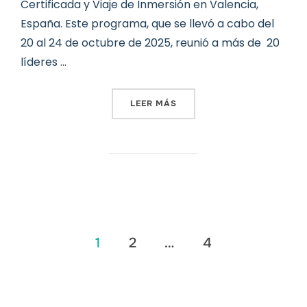
Certificada y Viaje de Inmersión en Valencia,
España. Este programa, que se llevó a cabo del
20 al 24 de octubre de 2025, reunió a más de 20
líderes …
«CULMINA MISIÓN DE INNO
LEER MÁS
Paginación
1
2
…
4
de
entradas