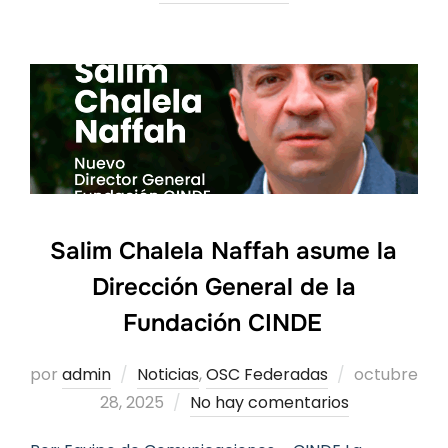
Salim Chalela Naffah asume la
Dirección General de la
Fundación CINDE
Publicado
por
admin
Noticias
,
OSC Federadas
octubre
el
28, 2025
No hay comentarios