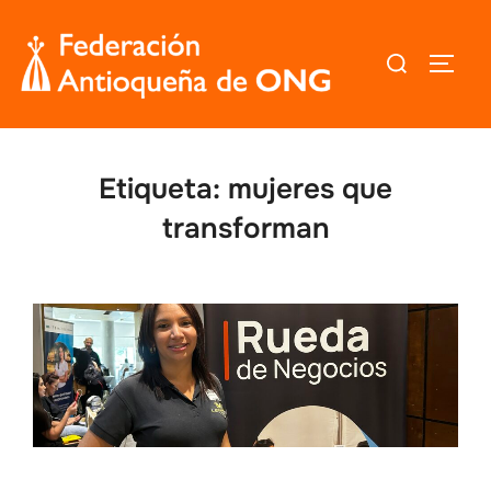
Saltar
al
Buscar:
ALTER
contenido
Etiqueta:
mujeres que
transforman