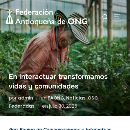
Saltar
al
Buscar:
ALTER
contenido
En Interactuar transformamos
vidas y comunidades
por
admin
en
FAONG
,
Noticias
,
OSC
Publicado
Federadas
en
julio 30, 2025
el
Por:
Equipo de Comunicaciones
–
Interactuar