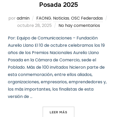
Posada 2025
Pub
por
admin
FAONG
,
Noticias
,
OSC Federadas
el
octubre 28, 2025
No hay comentarios
Por: Equipo de Comunicaciones – Fundación
Aurelio Llano El 10 de octubre celebramos los 19
años de los Premios Nacionales Aurelio Llano
Posada en la Cámara de Comercio, sede el
Poblado. Más de 100 invitados hicieron parte de
esta conmemoración, entre ellos aliados,
organizaciones, empresarios, emprendedores y,
los más importantes, los finalistas de esta
versión de …
«PREMIOS NACIONALES AU
LEER MÁS