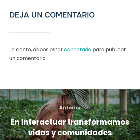
DEJA UN COMENTARIO
Lo siento, debes estar
conectado
para publicar
un comentario.
Navegación
de
Anterior
Anterior
entradas
En Interactuar transformamos
vidas y comunidades