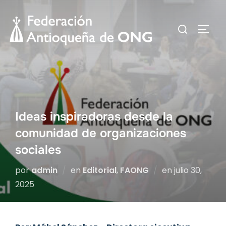
Saltar
al
Buscar:
ALTER
contenido
Ideas inspiradoras desde la
comunidad de organizaciones
sociales
Publicado
por
admin
en
Editorial
,
FAONG
en
julio 30,
el
2025