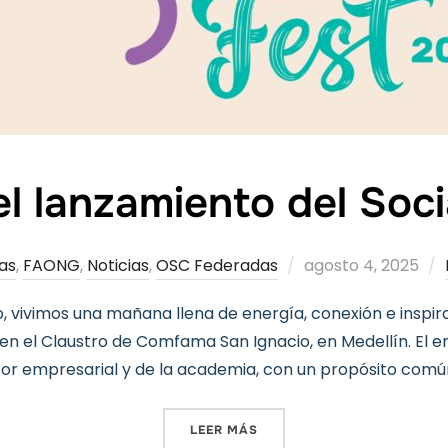
el lanzamiento del Soc
Publicado
as
,
FAONG
,
Noticias
,
OSC Federadas
agosto 4, 2025
el
to, vivimos una mañana llena de energía, conexión e inspi
 en el Claustro de Comfama San Ignacio, en Medellín. El 
tor empresarial y de la academia, con un propósito común
«ASÍ VIVIMOS EL LANZAMIE
LEER MÁS