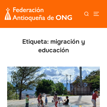
Saltar
al
Buscar:
ALTER
contenido
Etiqueta:
migración y
educación