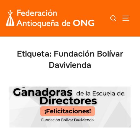
Saltar
al
Buscar:
ALTER
contenido
Etiqueta:
Fundación Bolívar
Davivienda