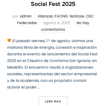
Social Fest 2025
por
admin
Alianzas
,
FAONG
,
Noticias
,
OSC
Publicado
Federadas
agosto 4, 2025
No hay
el
comentarios
El pasado viernes, 1.º de agosto, vivimos una
mañana llena de energía, conexión e inspiración
durante el evento de lanzamiento del Social Fest
2025 en el Claustro de Comfama San Ignacio, en
Medellín. El encuentro reunió a organizaciones
sociales, representantes del sector empresarial
y de la academia, con un propósito común:
activar el poder …
«ASÍ VIVIMOS EL LANZAMIE
LEER MÁS