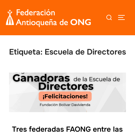
Saltar
al
Buscar:
ALTER
contenido
Etiqueta:
Escuela de Directores
Tres federadas FAONG entre las