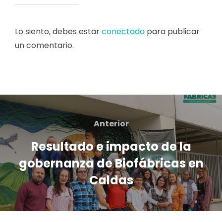
Lo siento, debes estar
conectado
para publicar
un comentario.
Navegación
de
Anterior
Anterior
entradas
Resultado e impacto de la
gobernanza de Biofábricas en
Caldas