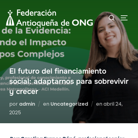
Saltar
al
Buscar:
ALTER
contenido
El futuro del financiamiento
social: adaptarnos para sobrevivir
y crecer
Publicado
por
admin
en
Uncategorized
en
abril 24,
el
2025