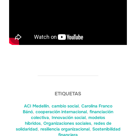
ETIQUETAS
ACI Medellín
,
cambio social
,
Carolina Franco
Bánó
,
cooperación internacional
,
financiación
colectiva
,
Innovación social
,
modelos
híbridos
,
Organizaciones sociales
,
redes de
solidaridad
,
resiliencia organizacional
,
Sostenibilidad
financiera