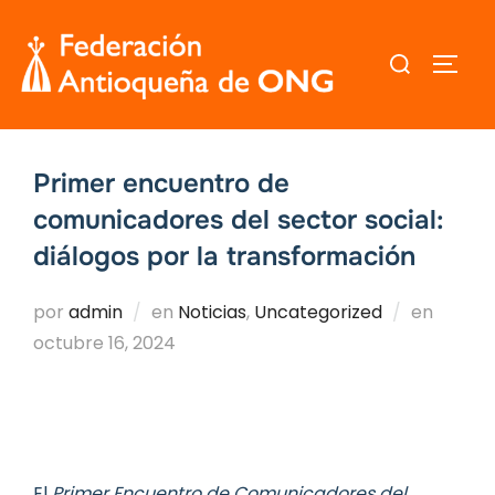
Saltar
al
Buscar:
ALTER
contenido
Primer encuentro de
comunicadores del sector social:
diálogos por la transformación
Public
por
admin
en
Noticias
,
Uncategorized
en
el
octubre 16, 2024
El
Primer Encuentro de Comunicadores del