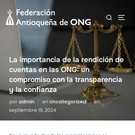
Saltar
al
Buscar:
ALTER
contenido
La importancia de la rendición de
cuentas en las ONG: un
compromiso con la transparencia
y la confianza
Publicado
por
admin
en
Uncategorized
en
el
septiembre 19, 2024