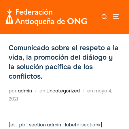
Saltar
al
Buscar:
ALTER
contenido
Comunicado sobre el respeto a la
vida, la promoción del diálogo y
la solución pacífica de los
conflictos.
Publicado
por
admin
en
Uncategorized
en
mayo 4,
el
2021
[et_pb_section admin_label=»section»]