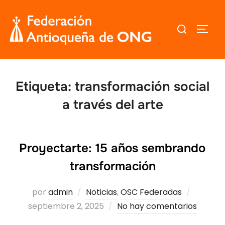
Saltar
al
Buscar:
ALTER
contenido
Etiqueta:
transformación social
a través del arte
Proyectarte: 15 años sembrando
transformación
Publica
por
admin
Noticias
,
OSC Federadas
el
septiembre 2, 2025
No hay comentarios