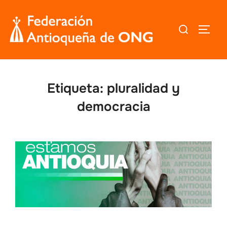
Saltar
al
Buscar:
ALTER
contenido
Etiqueta:
pluralidad y
democracia