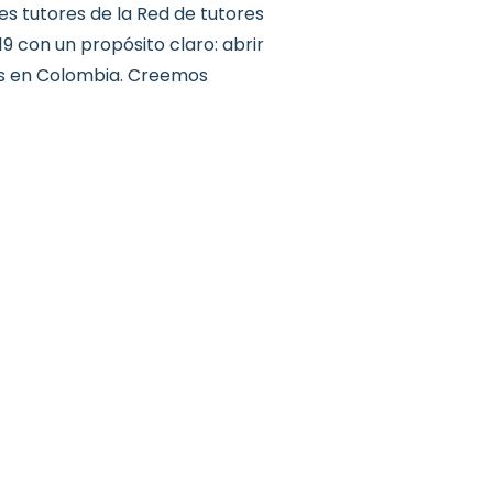
s tutores de la Red de tutores
9 con un propósito claro: abrir
nes en Colombia. Creemos
ARA LA DESERCIÓN: ACOMPAÑAMOS SUEÑOS»
Inspiro Theme
por
WPZOOM