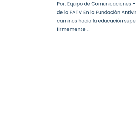
Por: Equipo de Comunicaciones – 
de la FATV En la Fundación Antivi
caminos hacia la educación super
firmemente …
Copyright © 2026 Federación Antioqueña de ONG