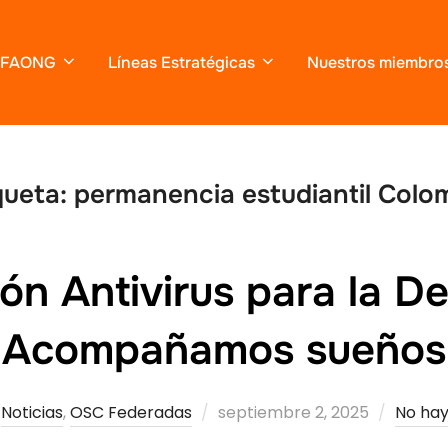
FAONG
Líneas Estratégicas
Nuestros miembro
queta:
permanencia estudiantil Colo
ón Antivirus para la De
Acompañamos sueños
Publicado
Noticias
,
OSC Federadas
septiembre 2, 2025
No hay
el