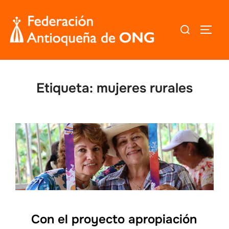
Saltar
al
Buscar:
ALTER
contenido
Etiqueta:
mujeres rurales
Con el proyecto apropiación