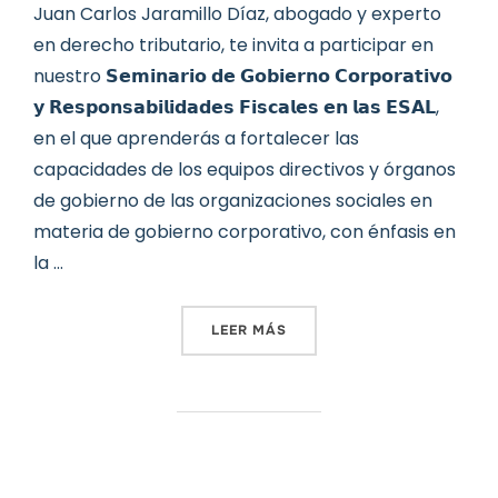
Juan Carlos Jaramillo Díaz, abogado y experto
en derecho tributario, te invita a participar en
nuestro 𝗦𝗲𝗺𝗶𝗻𝗮𝗿𝗶𝗼 𝗱𝗲 𝗚𝗼𝗯𝗶𝗲𝗿𝗻𝗼 𝗖𝗼𝗿𝗽𝗼𝗿𝗮𝘁𝗶𝘃𝗼
𝘆 𝗥𝗲𝘀𝗽𝗼𝗻𝘀𝗮𝗯𝗶𝗹𝗶𝗱𝗮𝗱𝗲𝘀 𝗙𝗶𝘀𝗰𝗮𝗹𝗲𝘀 𝗲𝗻 𝗹𝗮𝘀 𝗘𝗦𝗔𝗟,
en el que aprenderás a fortalecer las
capacidades de los equipos directivos y órganos
de gobierno de las organizaciones sociales en
materia de gobierno corporativo, con énfasis en
la …
«INVITACIÓN AL SEMINARI
LEER MÁS