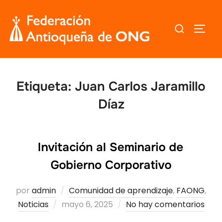
Saltar
al
Buscar:
ALTER
contenido
Etiqueta:
Juan Carlos Jaramillo
Díaz
Invitación al Seminario de
Gobierno Corporativo
por
admin
Comunidad de aprendizaje
,
FAONG
,
Publicado
Noticias
mayo 6, 2025
No hay comentarios
el