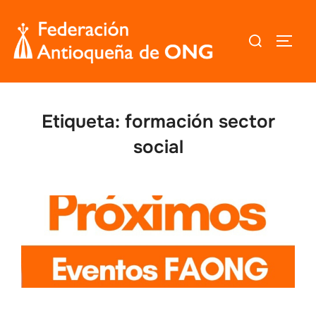
Saltar
al
Buscar:
ALTER
contenido
Etiqueta:
formación sector
social