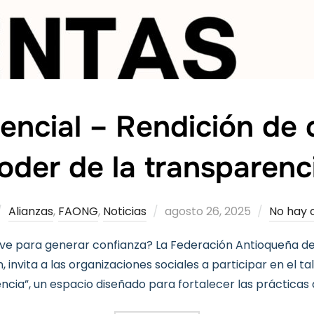
sencial – Rendición de 
oder de la transparenc
Publicado
Alianzas
,
FAONG
,
Noticias
agosto 26, 2025
No hay 
el
ave para generar confianza? La Federación Antioqueña d
nvita a las organizaciones sociales a participar en el tal
ncia”, un espacio diseñado para fortalecer las prácticas