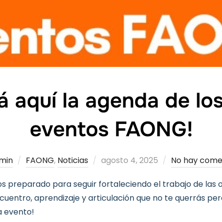
á aquí la agenda de lo
eventos FAONG!
Publicado
min
FAONG
,
Noticias
agosto 4, 2025
No hay come
el
 preparado para seguir fortaleciendo el trabajo de las 
uentro, aprendizaje y articulación que no te querrás per
 evento!