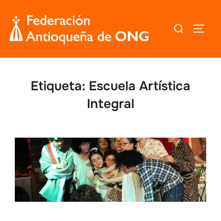
Saltar
al
Buscar:
ALTER
contenido
Etiqueta:
Escuela Artística
Integral