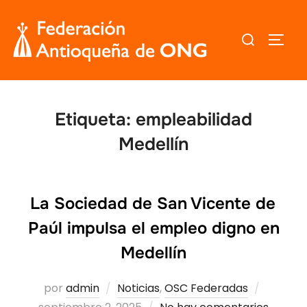
Saltar
al
Buscar:
ALTER
contenido
Etiqueta:
empleabilidad
Medellín
La Sociedad de San Vicente de
Paúl impulsa el empleo digno en
Medellín
Publica
por
admin
Noticias
,
OSC Federadas
el