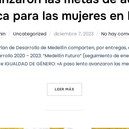
a para las mujeres en 
Publicado
in
Uncategorized
diciembre 7, 2023
No hay com
el
lan de Desarrollo de Medellín comparten, por entregas, 
rollo 2020 – 2023: “Medellín Futuro” (seguimiento de ene
re IGUALDAD DE GÉNERO: «A paso lento avanzaron las m
«INFORME SOBRE IGUALDAD
LEER MÁS