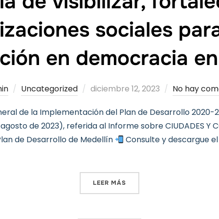
 de visibilizar, fortale
izaciones sociales par
ación en democracia en
Publicado
in
Uncategorized
diciembre 12, 2023
No hay com
el
ral de la Implementación del Plan de Desarrollo 2020-20
 agosto de 2023), referida al Informe sobre CIUDADES 
lan de Desarrollo de Medellín
Consulte y descargue el
«LA IMPORTANCIA DE VISI
LEER MÁS