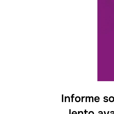
Informe s
lento av