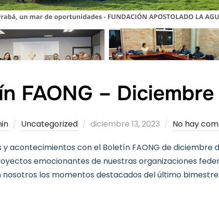
tín FAONG – Diciembre
Publicado
in
Uncategorized
diciembre 13, 2023
No hay com
el
s y acontecimientos con el Boletín FAONG de diciembre d
 proyectos emocionantes de nuestras organizaciones fed
on nosotros los momentos destacados del último bimestre 