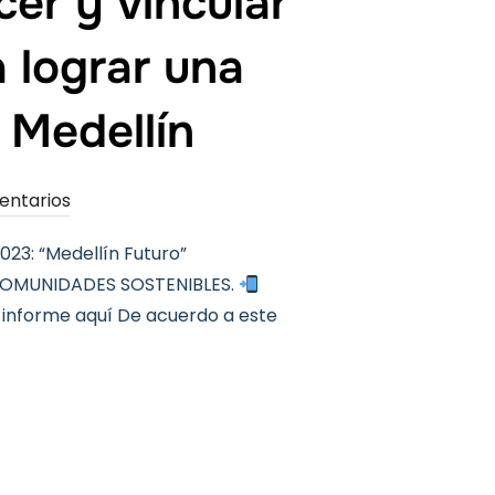
cer y vincular
a lograr una
 Medellín
entarios
23: “Medellín Futuro”
Y COMUNIDADES SOSTENIBLES.
 informe aquí De acuerdo a este
BILIZAR, FORTALECER Y VINCULAR A LAS ORGANIZACIONES SOC