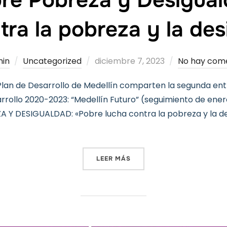
tra la pobreza y la de
Publicado
in
Uncategorized
diciembre 7, 2023
No hay com
el
Plan de Desarrollo de Medellín comparten la segunda ent
rollo 2020-2023: “Medellín Futuro” (seguimiento de ener
ZA Y DESIGUALDAD: «Pobre lucha contra la pobreza y la d
«INFORME SOBRE POBREZA 
LEER MÁS