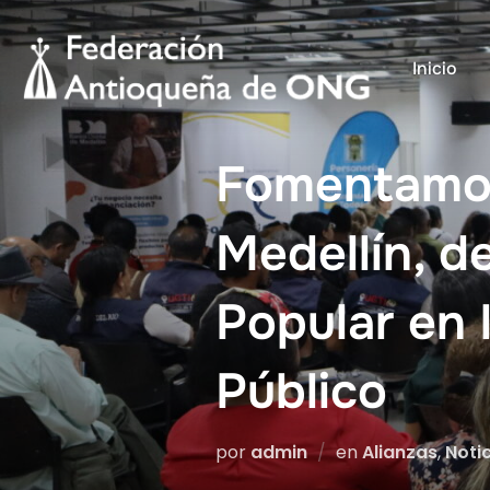
Saltar
al
Inicio
contenido
Fomentamos 
Medellín, d
Popular en 
Público
por
admin
en
Alianzas
,
Noti