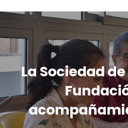
Navegación
de
entradas
La Sociedad de 
Fundació
acompañamient