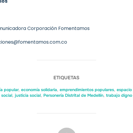
ios
omunicadora Corporación Fomentamos
ciones@fomentamos.com.co
ETIQUETAS
a popular
,
economía solidaria
,
emprendimientos populares
,
espacio 
social
,
justicia social
,
Personería Distrital de Medellín
,
trabajo digno
AUTOR DE LA ENTRADA