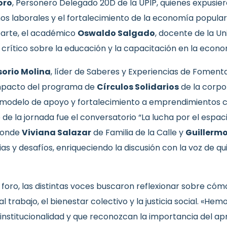
oro
, Personero Delegado 20D de la UPIP, quienes expusie
s laborales y el fortalecimiento de la economía popular
 parte, el académico
Oswaldo Salgado
, docente de la Un
 crítico sobre la educación y la capacitación en la econo
sorio Molina
, líder de Saberes y Experiencias de Fomen
impacto del programa de
Círculos Solidarios
de la corpor
 modelo de apoyo y fortalecimiento a emprendimientos co
la jornada fue el conversatorio “La lucha por el espacio
 donde
Viviana Salazar
de Familia de la Calle y
Guillermo
s y desafíos, enriqueciendo la discusión con la voz de qu
 foro, las distintas voces buscaron reflexionar sobre cóm
l trabajo, el bienestar colectivo y la justicia social. «He
 institucionalidad y que reconozcan la importancia del 