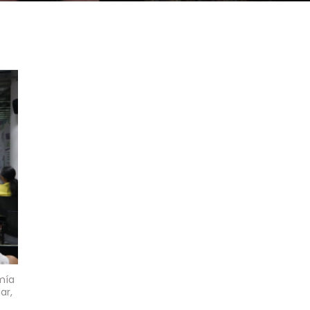
mía
ar,