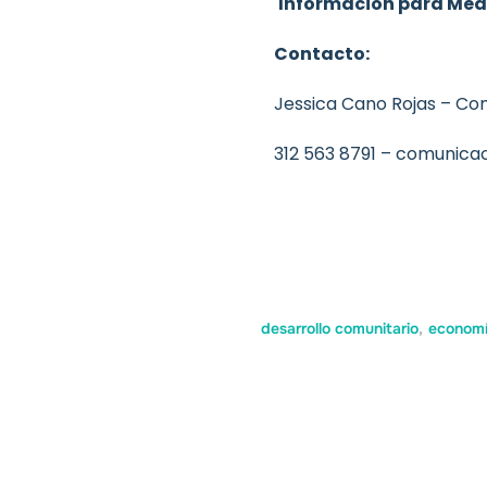
Información para Med
Contacto:
Jessica Cano Rojas – C
312 563 8791 –
comunica
desarrollo comunitario
,
economí