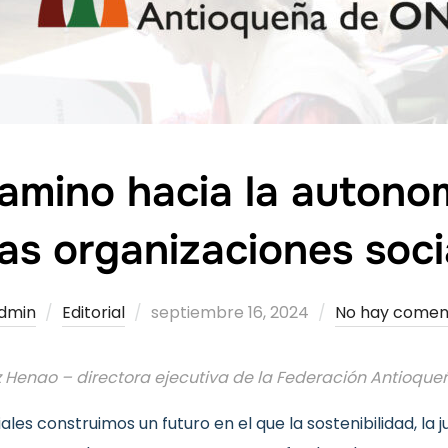
 camino hacia la autono
las organizaciones soci
Publicado
dmin
Editorial
septiembre 16, 2024
No hay comen
el
 Henao – directora ejecutiva de la Federación Antioq
les construimos un futuro en el que la sostenibilidad, la ju