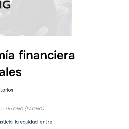
mía financiera
ales
tarios
ueña de ONG (FAONG)
sticia, la equidad, entre