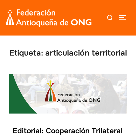
Saltar
al
Buscar:
ALTER
contenido
Etiqueta:
articulación territorial
Editorial: Cooperación Trilateral