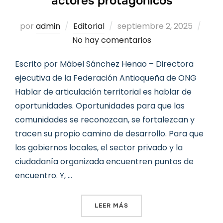
actores protagónicos
Publicado
por
admin
Editorial
septiembre 2, 2025
el
No hay comentarios
Escrito por Mábel Sánchez Henao – Directora
ejecutiva de la Federación Antioqueña de ONG
Hablar de articulación territorial es hablar de
oportunidades. Oportunidades para que las
comunidades se reconozcan, se fortalezcan y
tracen su propio camino de desarrollo. Para que
los gobiernos locales, el sector privado y la
ciudadanía organizada encuentren puntos de
encuentro. Y, …
«EDITORIAL: LA FUERZA D
LEER MÁS